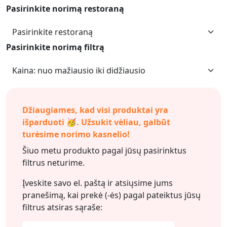
Pasirinkite norimą restoraną
Pasirinkite norimą filtrą
Džiaugiames, kad visi produktai yra
išparduoti 🥳. Užsukit vėliau, galbūt
turėsime norimo kasnelio!
Šiuo metu produkto pagal jūsų pasirinktus
filtrus neturime.
Įveskite savo el. paštą ir atsiųsime jums
pranešimą, kai prekė (-ės) pagal pateiktus jūsų
filtrus
atsiras sąraše: