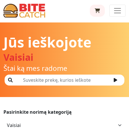
Jūs ieškojote
Vaisiai
Štai ką mes radome
Pasirinkite norimą kategoriją