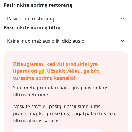
Pasirinkite norimą restoraną
Pasirinkite norimą filtrą
Džiaugiames, kad visi produktai yra
išparduoti 🥳. Užsukit vėliau, galbūt
turėsime norimo kasnelio!
Šiuo metu produkto pagal jūsų pasirinktus
filtrus neturime.
Įveskite savo el. paštą ir atsiųsime jums
pranešimą, kai prekė (-ės) pagal pateiktus jūsų
filtrus
atsiras sąraše: