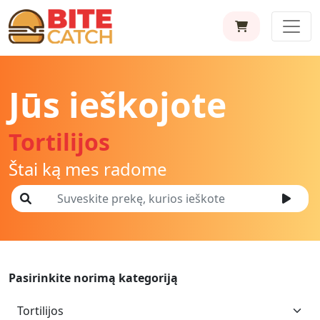
Jūs ieškojote
Tortilijos
Štai ką mes radome
Pasirinkite norimą kategoriją