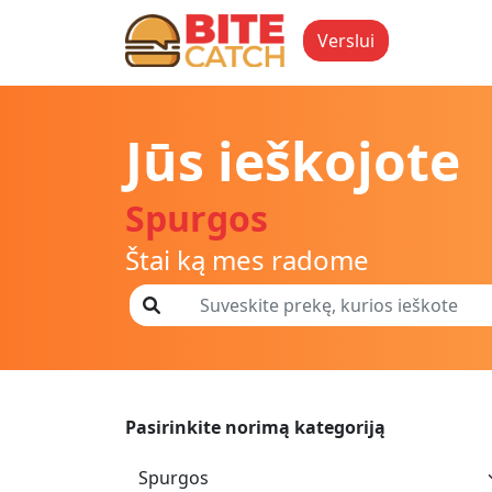
Verslui
Jūs ieškojote
Spurgos
Štai ką mes radome
Pasirinkite norimą kategoriją