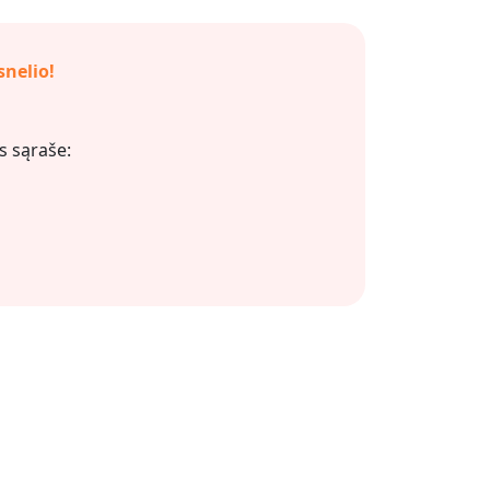
snelio!
s sąraše: