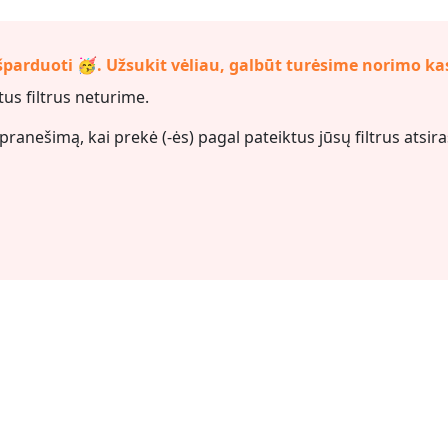
šparduoti 🥳. Užsukit vėliau, galbūt turėsime norimo ka
us filtrus neturime.
 pranešimą, kai prekė (-ės) pagal pateiktus jūsų filtrus
atsira