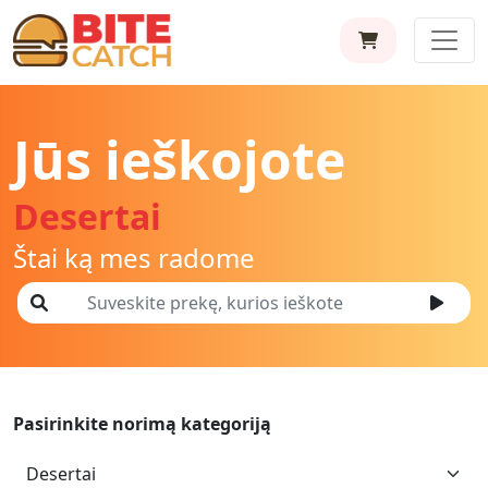
Jūs ieškojote
Desertai
Štai ką mes radome
Pasirinkite norimą kategoriją