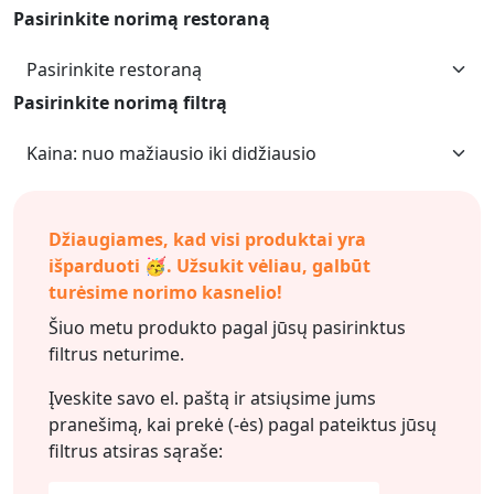
Pasirinkite norimą restoraną
Pasirinkite norimą filtrą
Džiaugiames, kad visi produktai yra
išparduoti 🥳. Užsukit vėliau, galbūt
turėsime norimo kasnelio!
Šiuo metu produkto pagal jūsų pasirinktus
filtrus neturime.
Įveskite savo el. paštą ir atsiųsime jums
pranešimą, kai prekė (-ės) pagal pateiktus jūsų
filtrus
atsiras sąraše: